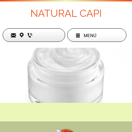
NATURAL CAPI
MENÚ
cl 62 b 1-09 ,
CALI,
, CO
57-319-7209923
naturalcapi1209@gmail.com
Lunes
8 AM
-
6 PM
Martes
8 AM
-
6 PM
Miércoles
8 AM
-
6 PM
Jueves
8 AM
-
6 PM
Viernes
8 AM
-
6 PM
Sábado
9 AM
-
4 PM
Domingo
Cerrado